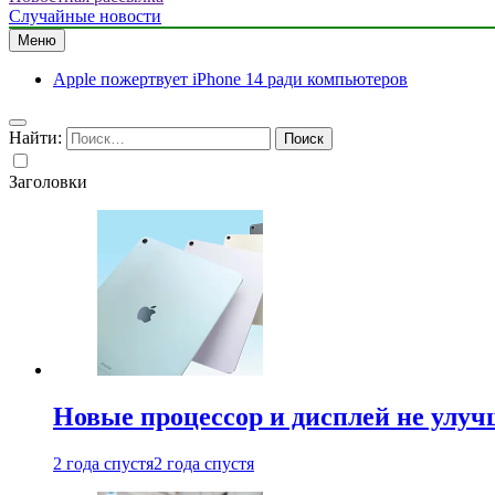
Случайные новости
Меню
Apple пожертвует iPhone 14 ради компьютеров
Найти:
Заголовки
Новые процессор и дисплей не улуч
2 года спустя
2 года спустя