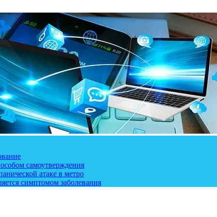
ование
пособом самоутверждения
панической атаке в метро
ляется симптомом заболевания