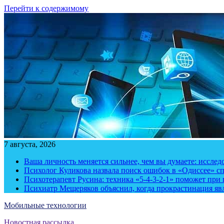
Перейти к содержимому
7 августа, 2026
Ваша личность меняется сильнее, чем вы думаете: исслед
Психолог Куликова назвала поиск ошибок в «Одиссее» с
Психотерапевт Русина: техника «5-4-3-2-1» поможет при 
Психиатр Мещеряков объяснил, когда прокрастинация яв
Мобильные технологии
Новостная рассылка