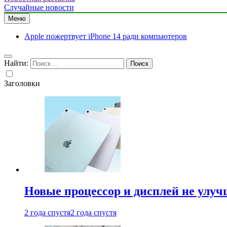
Случайные новости
Меню
Apple пожертвует iPhone 14 ради компьютеров
Найти:
Заголовки
Новые процессор и дисплей не улуч
2 года спустя
2 года спустя