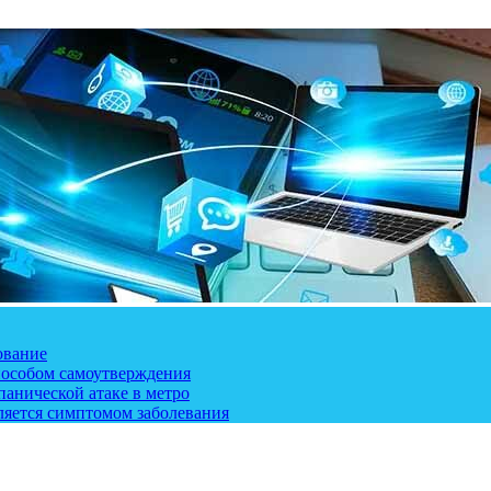
ование
пособом самоутверждения
панической атаке в метро
ляется симптомом заболевания