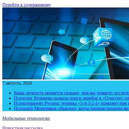
Перейти к содержимому
7 августа, 2026
Ваша личность меняется сильнее, чем вы думаете: исслед
Психолог Куликова назвала поиск ошибок в «Одиссее» с
Психотерапевт Русина: техника «5-4-3-2-1» поможет при 
Психиатр Мещеряков объяснил, когда прокрастинация яв
Мобильные технологии
Новостная рассылка