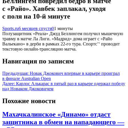
Беллингем повредил бедро в матче
с «Райо». Хавбек заплакал, уходя
с поля на 10-й минуте
Sports.ru
6 месяцев спустя
0
1 минуты
Полузащитник «Реала» Джуд Беллингем получил мышечную
травму в матче Ла Лиги. «Мадрид» дома играет с «Райо
Вальекано» в дерби в рамках 22-го тура. Спортс’‘ проводит
текстовую онлайн-трансляцию матча.
Навигация по записям
Предыдущая:
Новак Джокович впервые в карьере проиграл
в финале Australian Open
Далее:
Карлос Алькарас в пятый раз в карьере одержал победу
над Новаком Джоковичем
Похожие новости
Махачкалинское «Динамо» отдаст
защитника в обмен на нападающего —