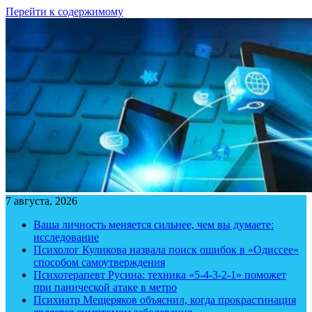
Перейти к содержимому
7 августа, 2026
Ваша личность меняется сильнее, чем вы думаете:
исследование
Психолог Куликова назвала поиск ошибок в «Одиссее»
способом самоутверждения
Психотерапевт Русина: техника «5-4-3-2-1» поможет
при панической атаке в метро
Психиатр Мещеряков объяснил, когда прокрастинация