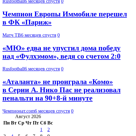
Rusfootball
6 месяцев спустя
0
Чемпион Европы Иммобиле перешел
в ФК «Париж»
Матч ТВ
6 месяцев спустя
0
«МЮ» едва не упустил дома победу
над «Фулхэмом», ведя со счетом 2:0
Rusfootball
6 месяцев спустя
0
«Аталанта» не проиграла «Комо»
в Серии А. Нико Пас не реализовал
пенальти на 90+8-й минуте
Чемпионат.com
6 месяцев спустя
0
Август 2026
Пн
Вт
Ср
Чт
Пт
Сб
Вс
1
2