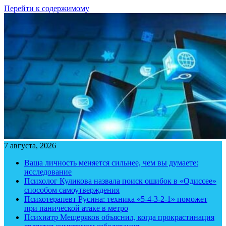
Перейти к содержимому
7 августа, 2026
Ваша личность меняется сильнее, чем вы думаете:
исследование
Психолог Куликова назвала поиск ошибок в «Одиссее»
способом самоутверждения
Психотерапевт Русина: техника «5-4-3-2-1» поможет
при панической атаке в метро
Психиатр Мещеряков объяснил, когда прокрастинация