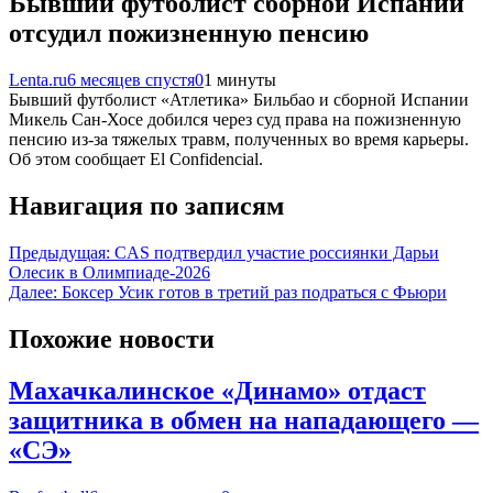
Бывший футболист сборной Испании
отсудил пожизненную пенсию
Lenta.ru
6 месяцев спустя
0
1 минуты
Бывший футболист «Атлетика» Бильбао и сборной Испании
Микель Сан-Хосе добился через суд права на пожизненную
пенсию из-за тяжелых травм, полученных во время карьеры.
Об этом сообщает El Confidencial.
Навигация по записям
Предыдущая:
CAS подтвердил участие россиянки Дарьи
Олесик в Олимпиаде-2026
Далее:
Боксер Усик готов в третий раз подраться с Фьюри
Похожие новости
Махачкалинское «Динамо» отдаст
защитника в обмен на нападающего —
«СЭ»