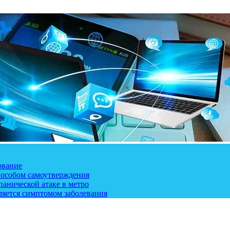
ование
пособом самоутверждения
панической атаке в метро
ляется симптомом заболевания