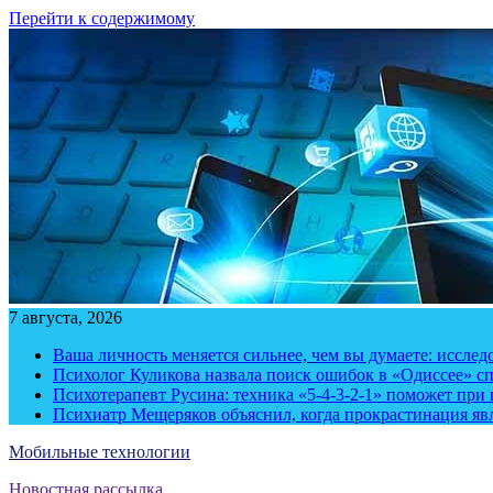
Перейти к содержимому
7 августа, 2026
Ваша личность меняется сильнее, чем вы думаете: исслед
Психолог Куликова назвала поиск ошибок в «Одиссее» с
Психотерапевт Русина: техника «5-4-3-2-1» поможет при 
Психиатр Мещеряков объяснил, когда прокрастинация яв
Мобильные технологии
Новостная рассылка