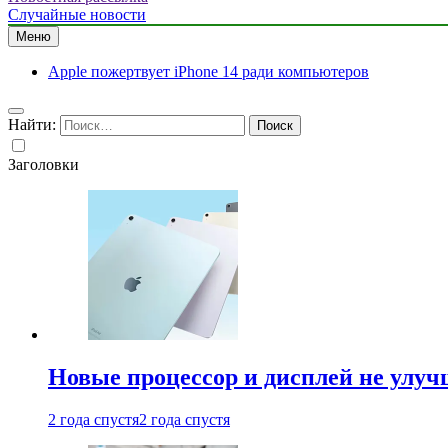
Случайные новости
Меню
Apple пожертвует iPhone 14 ради компьютеров
Найти:
Заголовки
Новые процессор и дисплей не улуч
2 года спустя
2 года спустя