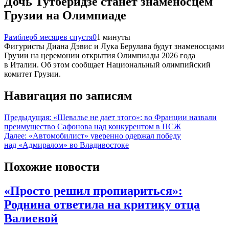
Дочь Тутберидзе станет знаменосцем
Грузии на Олимпиаде
Рамблер
6 месяцев спустя
0
1 минуты
Фигуристы Диана Дэвис и Лука Берулава будут знаменосцами
Грузии на церемонии открытия Олимпиады 2026 года
в Италии. Об этом сообщает Национальный олимпийский
комитет Грузии.
Навигация по записям
Предыдущая:
«Шевалье не дает этого»: во Франции назвали
преимущество Сафонова над конкурентом в ПСЖ
Далее:
«Автомобилист» уверенно одержал победу
над «Адмиралом» во Владивостоке
Похожие новости
«Просто решил пропиариться»:
Роднина ответила на критику отца
Валиевой