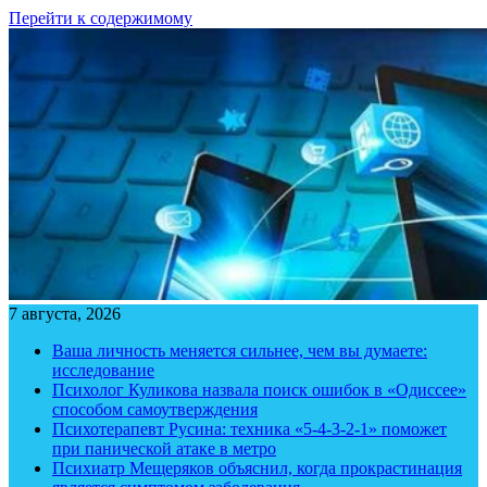
Перейти к содержимому
7 августа, 2026
Ваша личность меняется сильнее, чем вы думаете:
исследование
Психолог Куликова назвала поиск ошибок в «Одиссее»
способом самоутверждения
Психотерапевт Русина: техника «5-4-3-2-1» поможет
при панической атаке в метро
Психиатр Мещеряков объяснил, когда прокрастинация