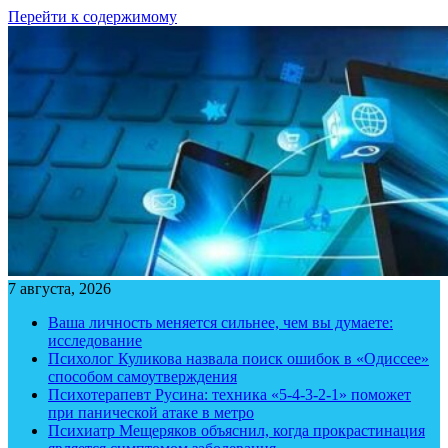
Перейти к содержимому
7 августа, 2026
Ваша личность меняется сильнее, чем вы думаете:
исследование
Психолог Куликова назвала поиск ошибок в «Одиссее»
способом самоутверждения
Психотерапевт Русина: техника «5-4-3-2-1» поможет
при панической атаке в метро
Психиатр Мещеряков объяснил, когда прокрастинация