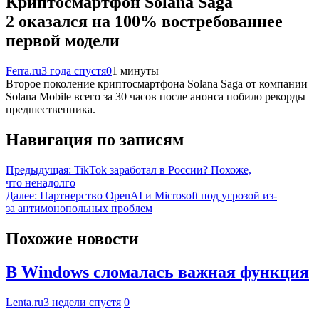
Криптосмартфон Solana Saga
2 оказался на 100% востребованнее
первой модели
Ferra.ru
3 года спустя
0
1 минуты
Второе поколение криптосмартфона Solana Saga от компании
Solana Mobile всего за 30 часов после анонса побило рекорды
предшественника.
Навигация по записям
Предыдущая:
TikTok заработал в России? Похоже,
что ненадолго
Далее:
Партнерство OpenAI и Microsoft под угрозой из-
за антимонопольных проблем
Похожие новости
В Windows сломалась важная функция
Lenta.ru
3 недели спустя
0