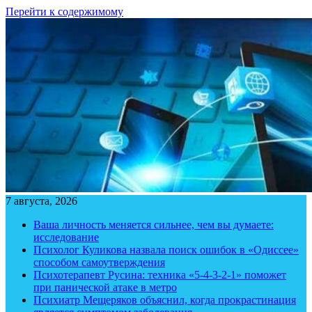
Перейти к содержимому
7 августа, 2026
Ваша личность меняется сильнее, чем вы думаете:
исследование
Психолог Куликова назвала поиск ошибок в «Одиссее»
способом самоутверждения
Психотерапевт Русина: техника «5-4-3-2-1» поможет
при панической атаке в метро
Психиатр Мещеряков объяснил, когда прокрастинация