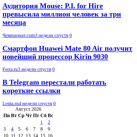
Аудитория Mouse: P.I. for Hire
превысила миллион человек за три
месяца
Чемпионат.com
3 недели спустя
0
Смартфон Huawei Mate 80 Air получит
новейший процессор Kirin 9030
Ferra.ru
3 недели спустя
0
В Telegram перестали работать
короткие ссылки
Lenta.ru
4 недели спустя
0
Август 2026
Пн
Вт
Ср
Чт
Пт
Сб
Вс
1
2
3
4
5
6
7
8
9
10
11
12
13
14
15
16