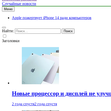
Случайные новости
Меню
Apple пожертвует iPhone 14 ради компьютеров
Найти:
Заголовки
Новые процессор и дисплей не улуч
2 года спустя
2 года спустя