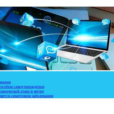
ование
пособом самоутверждения
панической атаке в метро
ляется симптомом заболевания