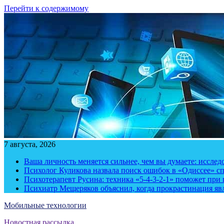
Перейти к содержимому
7 августа, 2026
Ваша личность меняется сильнее, чем вы думаете: исслед
Психолог Куликова назвала поиск ошибок в «Одиссее» с
Психотерапевт Русина: техника «5-4-3-2-1» поможет при 
Психиатр Мещеряков объяснил, когда прокрастинация яв
Мобильные технологии
Новостная рассылка