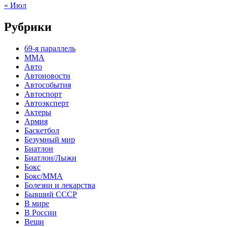
« Июл
Рубрики
69-я параллель
MMA
Авто
Автоновости
Автособытия
Автоспорт
Автоэксперт
Актеры
Армия
Баскетбол
Безумный мир
Биатлон
Биатлон/Лыжи
Бокс
Бокс/MMA
Болезни и лекарства
Бывший СССР
В мире
В России
Вещи