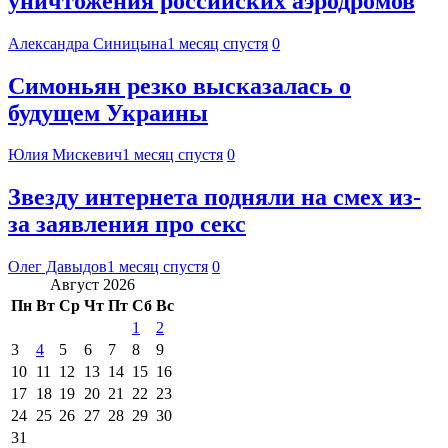
уничтожения российских аэродромов
Александра Синицына
1 месяц спустя
0
Симоньян резко высказалась о
будущем Украины
Юлия Мискевич
1 месяц спустя
0
Звезду интернета подняли на смех из-
за заявления про секс
Олег Давыдов
1 месяц спустя
0
Август 2026
Пн
Вт
Ср
Чт
Пт
Сб
Вс
1
2
3
4
5
6
7
8
9
10
11
12
13
14
15
16
17
18
19
20
21
22
23
24
25
26
27
28
29
30
31