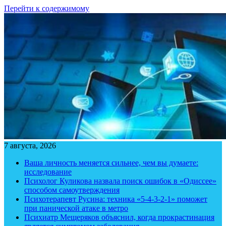
Перейти к содержимому
7 августа, 2026
Ваша личность меняется сильнее, чем вы думаете:
исследование
Психолог Куликова назвала поиск ошибок в «Одиссее»
способом самоутверждения
Психотерапевт Русина: техника «5-4-3-2-1» поможет
при панической атаке в метро
Психиатр Мещеряков объяснил, когда прокрастинация