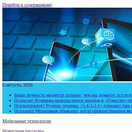
Перейти к содержимому
6 августа, 2026
Ваша личность меняется сильнее, чем вы думаете: исслед
Психолог Куликова назвала поиск ошибок в «Одиссее» с
Психотерапевт Русина: техника «5-4-3-2-1» поможет при 
Психиатр Мещеряков объяснил, когда прокрастинация яв
Мобильные технологии
Новостная рассылка