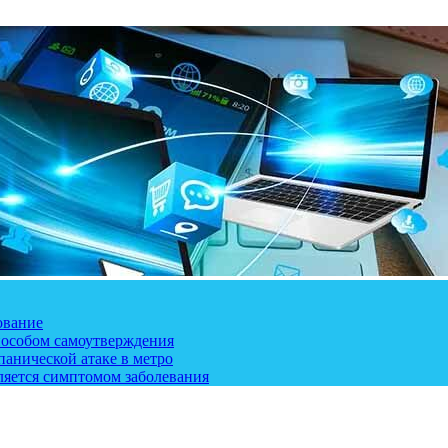
ование
пособом самоутверждения
панической атаке в метро
ляется симптомом заболевания