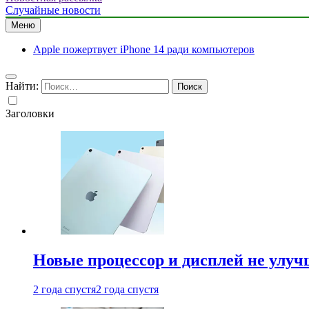
Случайные новости
Меню
Apple пожертвует iPhone 14 ради компьютеров
Найти:
Заголовки
Новые процессор и дисплей не улуч
2 года спустя
2 года спустя