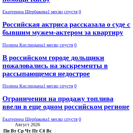
Екатерина Щербакова
1 месяц спустя
0
Российская актриса рассказала о суде с
бывшим мужем-актером за квартиру
Полина Кислицына
1 месяц спустя
0
В российском городе дольщики
пожаловались на экскременты в
рассыпающемся недострое
Полина Кислицына
1 месяц спустя
0
Ограничения на продажу топлива
ввели в еще одном российском регионе
Екатерина Щербакова
1 месяц спустя
0
Август 2026
Пн
Вт
Ср
Чт
Пт
Сб
Вс