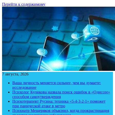
Перейти к содержимому
7 августа, 2026
Ваша личность меняется сильнее, чем вы думаете:
исследование
Психолог Куликова назвала поиск ошибок в «Одиссее»
способом самоутверждения
Психотерапевт Русина: техника «5-4-3-2-1» поможет
при панической атаке в метро
Психиатр Мещеряков объяснил, когда прокрастинация