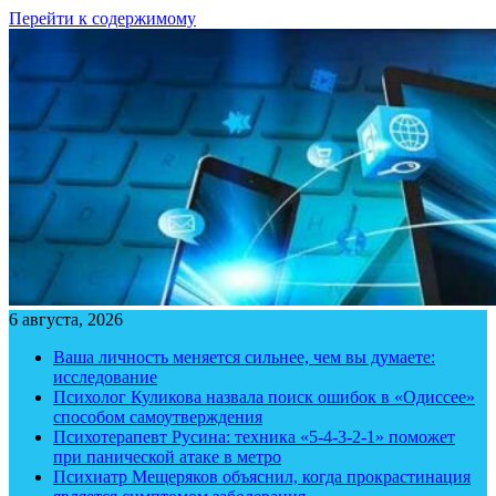
Перейти к содержимому
6 августа, 2026
Ваша личность меняется сильнее, чем вы думаете:
исследование
Психолог Куликова назвала поиск ошибок в «Одиссее»
способом самоутверждения
Психотерапевт Русина: техника «5-4-3-2-1» поможет
при панической атаке в метро
Психиатр Мещеряков объяснил, когда прокрастинация