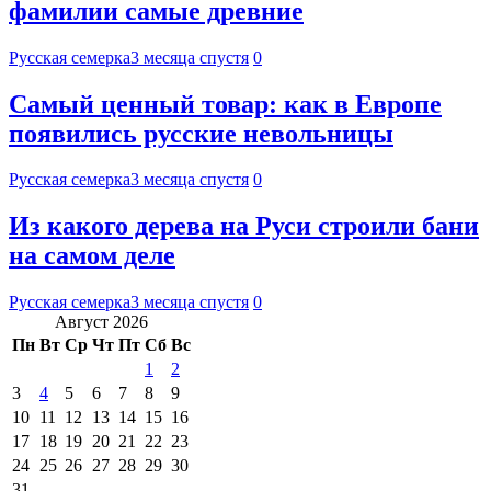
фамилии самые древние
Русская семерка
3 месяца спустя
0
Самый ценный товар: как в Европе
появились русские невольницы
Русская семерка
3 месяца спустя
0
Из какого дерева на Руси строили бани
на самом деле
Русская семерка
3 месяца спустя
0
Август 2026
Пн
Вт
Ср
Чт
Пт
Сб
Вс
1
2
3
4
5
6
7
8
9
10
11
12
13
14
15
16
17
18
19
20
21
22
23
24
25
26
27
28
29
30
31