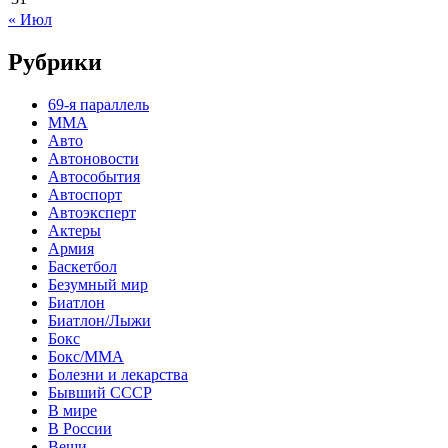
« Июл
Рубрики
69-я параллель
MMA
Авто
Автоновости
Автособытия
Автоспорт
Автоэксперт
Актеры
Армия
Баскетбол
Безумный мир
Биатлон
Биатлон/Лыжи
Бокс
Бокс/MMA
Болезни и лекарства
Бывший СССР
В мире
В России
Вещи