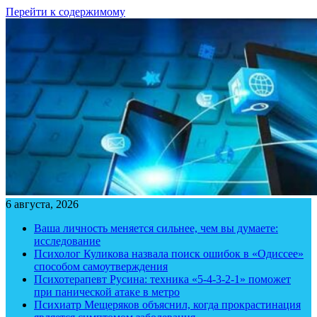
Перейти к содержимому
6 августа, 2026
Ваша личность меняется сильнее, чем вы думаете:
исследование
Психолог Куликова назвала поиск ошибок в «Одиссее»
способом самоутверждения
Психотерапевт Русина: техника «5-4-3-2-1» поможет
при панической атаке в метро
Психиатр Мещеряков объяснил, когда прокрастинация