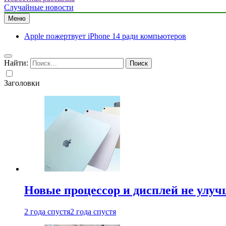
Случайные новости
Меню
Apple пожертвует iPhone 14 ради компьютеров
Найти:
Заголовки
Новые процессор и дисплей не улуч
2 года спустя
2 года спустя