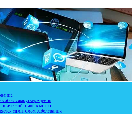
ование
пособом самоутверждения
панической атаке в метро
ляется симптомом заболевания