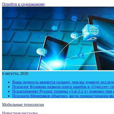
Перейти к содержимому
6 августа, 2026
Ваша личность меняется сильнее, чем вы думаете: исслед
Психолог Куликова назвала поиск ошибок в «Одиссее» с
Психотерапевт Русина: техника «5-4-3-2-1» поможет при 
Психиатр Мещеряков объяснил, когда прокрастинация яв
Мобильные технологии
Новостная рассылка