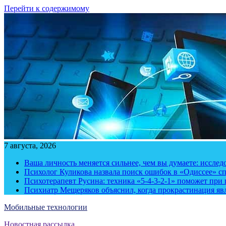
Перейти к содержимому
7 августа, 2026
Ваша личность меняется сильнее, чем вы думаете: исслед
Психолог Куликова назвала поиск ошибок в «Одиссее» с
Психотерапевт Русина: техника «5-4-3-2-1» поможет при 
Психиатр Мещеряков объяснил, когда прокрастинация яв
Мобильные технологии
Новостная рассылка