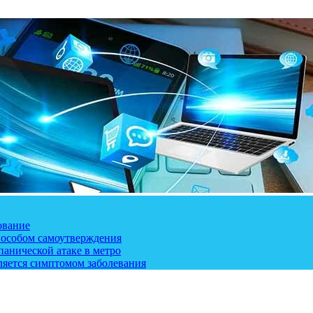
ование
пособом самоутверждения
панической атаке в метро
ляется симптомом заболевания