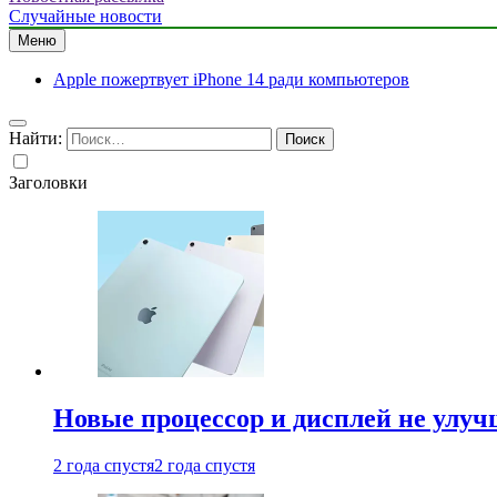
Случайные новости
Меню
Apple пожертвует iPhone 14 ради компьютеров
Найти:
Заголовки
Новые процессор и дисплей не улуч
2 года спустя
2 года спустя