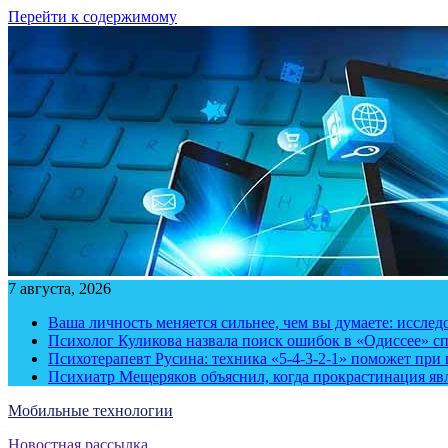
Перейти к содержимому
7 августа, 2026
Ваша личность меняется сильнее, чем вы думаете: исслед
Психолог Куликова назвала поиск ошибок в «Одиссее» с
Психотерапевт Русина: техника «5-4-3-2-1» поможет при 
Психиатр Мещеряков объяснил, когда прокрастинация яв
Мобильные технологии
Новостная рассылка