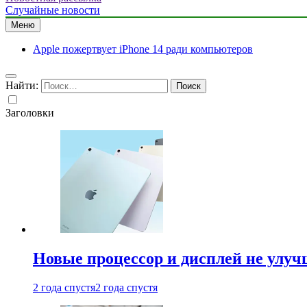
Случайные новости
Меню
Apple пожертвует iPhone 14 ради компьютеров
Найти:
Заголовки
Новые процессор и дисплей не улуч
2 года спустя
2 года спустя