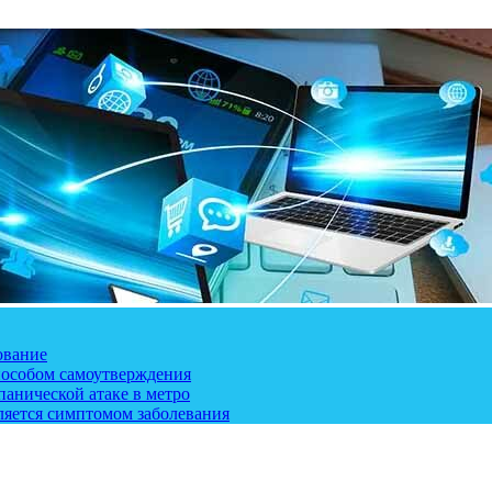
ование
пособом самоутверждения
панической атаке в метро
ляется симптомом заболевания