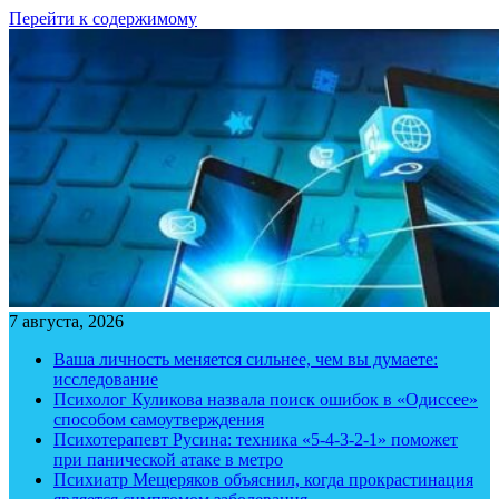
Перейти к содержимому
7 августа, 2026
Ваша личность меняется сильнее, чем вы думаете:
исследование
Психолог Куликова назвала поиск ошибок в «Одиссее»
способом самоутверждения
Психотерапевт Русина: техника «5-4-3-2-1» поможет
при панической атаке в метро
Психиатр Мещеряков объяснил, когда прокрастинация