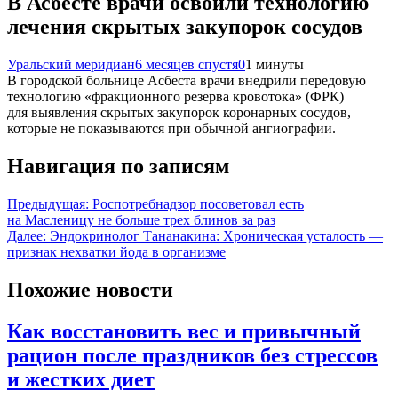
В Асбесте врачи освоили технологию
лечения скрытых закупорок сосудов
Уральский меридиан
6 месяцев спустя
0
1 минуты
В городской больнице Асбеста врачи внедрили передовую
технологию «фракционного резерва кровотока» (ФРК)
для выявления скрытых закупорок коронарных сосудов,
которые не показываются при обычной ангиографии.
Навигация по записям
Предыдущая:
Роспотребнадзор посоветовал есть
на Масленицу не больше трех блинов за раз
Далее:
Эндокринолог Тананакина: Хроническая усталость —
признак нехватки йода в организме
Похожие новости
Как восстановить вес и привычный
рацион после праздников без стрессов
и жестких диет