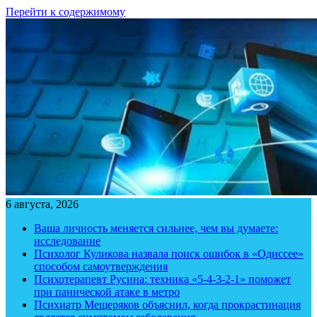
Перейти к содержимому
6 августа, 2026
Ваша личность меняется сильнее, чем вы думаете:
исследование
Психолог Куликова назвала поиск ошибок в «Одиссее»
способом самоутверждения
Психотерапевт Русина: техника «5-4-3-2-1» поможет
при панической атаке в метро
Психиатр Мещеряков объяснил, когда прокрастинация