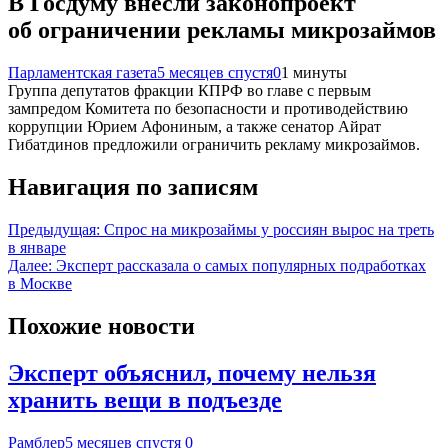
В Госдуму внесли законопроект
об ограничении рекламы микрозаймов
Парламентская газета
5 месяцев спустя
0
1 минуты
Группа депутатов фракции КПРФ во главе с первым
зампредом Комитета по безопасности и противодействию
коррупции Юрием Афониным, а также сенатор Айрат
Гибатдинов предложили ограничить рекламу микрозаймов.
Навигация по записям
Предыдущая:
Спрос на микрозаймы у россиян вырос на треть
в январе
Далее:
Эксперт рассказала о самых популярных подработках
в Москве
Похожие новости
Эксперт объяснил, почему нельзя
хранить вещи в подъезде
Рамблер
5 месяцев спустя
0