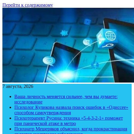
Перейти к содержимому
7 августа, 2026
Ваша личность меняется сильнее, чем вы думаете:
исследование
Психолог Куликова назвала поиск ошибок в «Одиссее»
способом самоутверждения
Психотерапевт Русина: техника «5-4-3-2-1» поможет
при панической атаке в метро
Психиатр Мещеряков объяснил, когда прокрастинация