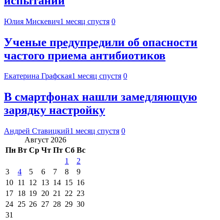
испытаний
Юлия Мискевич
1 месяц спустя
0
Ученые предупредили об опасности
частого приема антибиотиков
Екатерина Графская
1 месяц спустя
0
В смартфонах нашли замедляющую
зарядку настройку
Андрей Ставицкий
1 месяц спустя
0
Август 2026
Пн
Вт
Ср
Чт
Пт
Сб
Вс
1
2
3
4
5
6
7
8
9
10
11
12
13
14
15
16
17
18
19
20
21
22
23
24
25
26
27
28
29
30
31