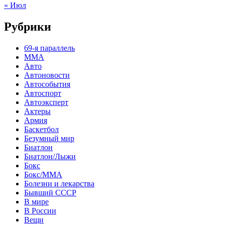
« Июл
Рубрики
69-я параллель
MMA
Авто
Автоновости
Автособытия
Автоспорт
Автоэксперт
Актеры
Армия
Баскетбол
Безумный мир
Биатлон
Биатлон/Лыжи
Бокс
Бокс/MMA
Болезни и лекарства
Бывший СССР
В мире
В России
Вещи