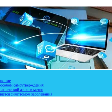
ование
пособом самоутверждения
панической атаке в метро
ляется симптомом заболевания