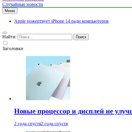
Случайные новости
Меню
Apple пожертвует iPhone 14 ради компьютеров
Найти:
Заголовки
Новые процессор и дисплей не улуч
2 года спустя
2 года спустя