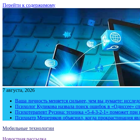
Перейти к содержимому
7 августа, 2026
Ваша личность меняется сильнее, чем вы думаете: исслед
Психолог Куликова назвала поиск ошибок в «Одиссее» с
Психотерапевт Русина: техника «5-4-3-2-1» поможет при 
Психиатр Мещеряков объяснил, когда прокрастинация яв
Мобильные технологии
Новостная рассылка