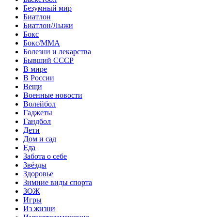
Безумный мир
Биатлон
Биатлон/Лыжи
Бокс
Бокс/MMA
Болезни и лекарства
Бывший СССР
В мире
В России
Вещи
Военные новости
Волейбол
Гаджеты
Гандбол
Дети
Дом и сад
Еда
Забота о себе
Звёзды
Здоровье
Зимние виды спорта
ЗОЖ
Игры
Из жизни