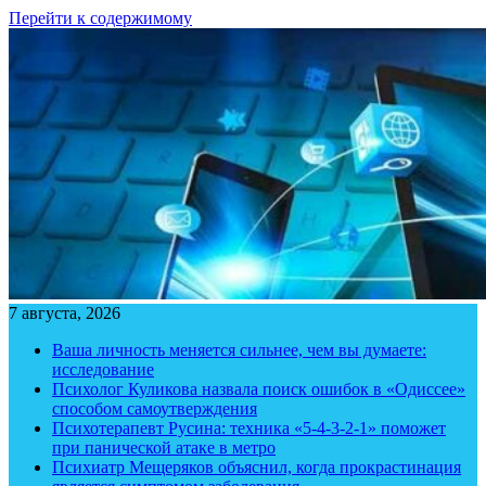
Перейти к содержимому
7 августа, 2026
Ваша личность меняется сильнее, чем вы думаете:
исследование
Психолог Куликова назвала поиск ошибок в «Одиссее»
способом самоутверждения
Психотерапевт Русина: техника «5-4-3-2-1» поможет
при панической атаке в метро
Психиатр Мещеряков объяснил, когда прокрастинация