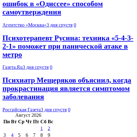
ошибок в «Одиссее» способом
самоутверждения
Агентство «Москва»
3 дня спустя
0
Психотерапевт Русина: техника «5-4-3-
2-1» поможет при панической атаке в
метро
Газета.Ru
3 дня спустя
0
Психиатр Мещеряков объяснил, когда
прокрастинация является симптомом
заболевания
Российская Газета
3 дня спустя
0
Август 2026
Пн
Вт
Ср
Чт
Пт
Сб
Вс
1
2
3
4
5
6
7
8
9