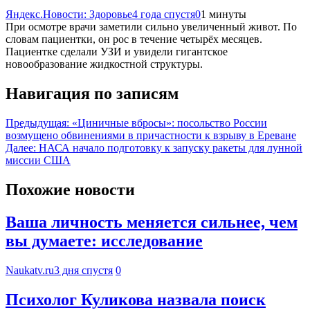
Яндекс.Новости: Здоровье
4 года спустя
0
1 минуты
При осмотре врачи заметили сильно увеличенный живот. По
словам пациентки, он рос в течение четырёх месяцев.
Пациентке сделали УЗИ и увидели гигантское
новообразование жидкостной структуры.
Навигация по записям
Предыдущая:
«Циничные вбросы»: посольство России
возмущено обвинениями в причастности к взрыву в Ереване
Далее:
НАСА начало подготовку к запуску ракеты для лунной
миссии США
Похожие новости
Ваша личность меняется сильнее, чем
вы думаете: исследование
Naukatv.ru
3 дня спустя
0
Психолог Куликова назвала поиск