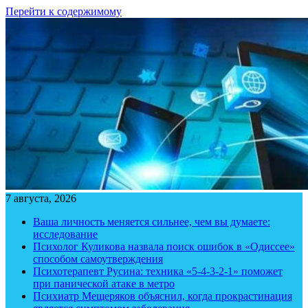
Перейти к содержимому
7 августа, 2026
Ваша личность меняется сильнее, чем вы думаете:
исследование
Психолог Куликова назвала поиск ошибок в «Одиссее»
способом самоутверждения
Психотерапевт Русина: техника «5-4-3-2-1» поможет
при панической атаке в метро
Психиатр Мещеряков объяснил, когда прокрастинация