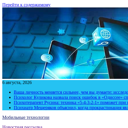
Перейти к содержимому
6 августа, 2026
Ваша личность меняется сильнее, чем вы думаете: исслед
Психолог Куликова назвала поиск ошибок в «Одиссее» с
Психотерапевт Русина: техника «5-4-3-2-1» поможет при 
Психиатр Мещеряков объяснил, когда прокрастинация яв
Мобильные технологии
Новостная рассылка