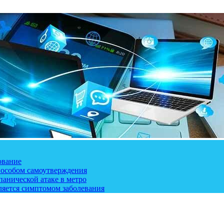
ование
пособом самоутверждения
панической атаке в метро
ляется симптомом заболевания