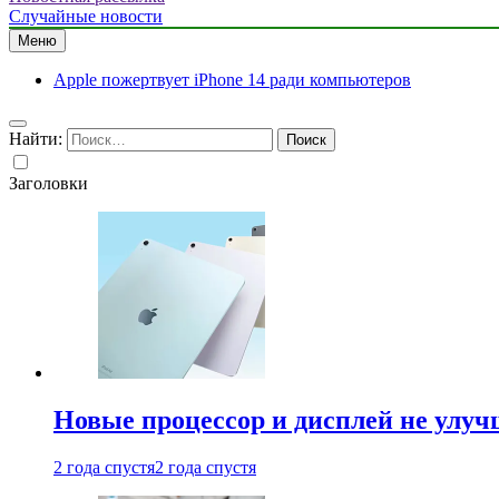
Случайные новости
Меню
Apple пожертвует iPhone 14 ради компьютеров
Найти:
Заголовки
Новые процессор и дисплей не улуч
2 года спустя
2 года спустя