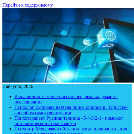
Перейти к содержимому
7 августа, 2026
Ваша личность меняется сильнее, чем вы думаете:
исследование
Психолог Куликова назвала поиск ошибок в «Одиссее»
способом самоутверждения
Психотерапевт Русина: техника «5-4-3-2-1» поможет
при панической атаке в метро
Психиатр Мещеряков объяснил, когда прокрастинация