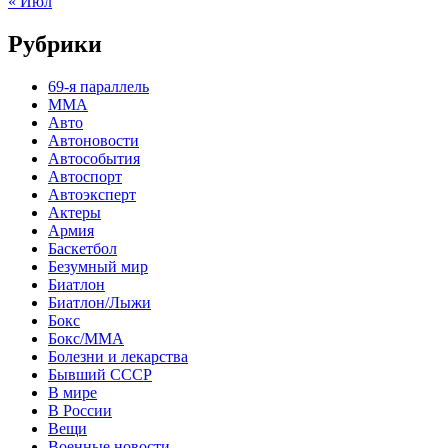
« Июл
Рубрики
69-я параллель
MMA
Авто
Автоновости
Автособытия
Автоспорт
Автоэксперт
Актеры
Армия
Баскетбол
Безумный мир
Биатлон
Биатлон/Лыжи
Бокс
Бокс/MMA
Болезни и лекарства
Бывший СССР
В мире
В России
Вещи
Военные новости