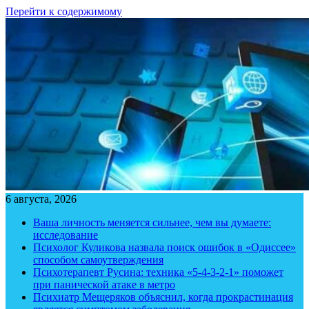
Перейти к содержимому
6 августа, 2026
Ваша личность меняется сильнее, чем вы думаете:
исследование
Психолог Куликова назвала поиск ошибок в «Одиссее»
способом самоутверждения
Психотерапевт Русина: техника «5-4-3-2-1» поможет
при панической атаке в метро
Психиатр Мещеряков объяснил, когда прокрастинация