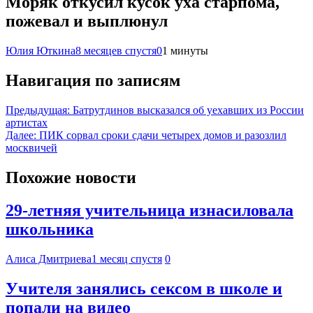
Моряк откусил кусок уха старпома,
пожевал и выплюнул
Юлия Юткина
8 месяцев спустя
0
1 минуты
Навигация по записям
Предыдущая:
Батрутдинов высказался об уехавших из России
артистах
Далее:
ПИК сорвал сроки сдачи четырех домов и разозлил
москвичей
Похожие новости
29-летняя учительница изнасиловала
школьника
Алиса Дмитриева
1 месяц спустя
0
Учителя занялись сексом в школе и
попали на видео