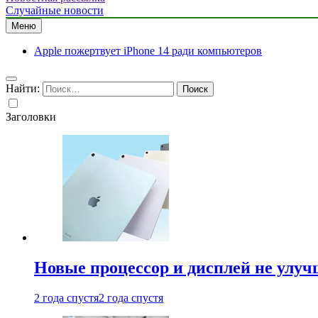
Случайные новости
Меню
Apple пожертвует iPhone 14 ради компьютеров
Найти:
Заголовки
Новые процессор и дисплей не улуч
2 года спустя
2 года спустя