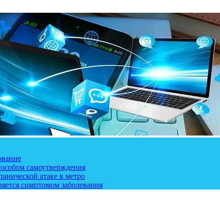
ование
пособом самоутверждения
панической атаке в метро
ляется симптомом заболевания