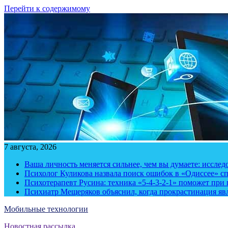
Перейти к содержимому
7 августа, 2026
Ваша личность меняется сильнее, чем вы думаете: исслед
Психолог Куликова назвала поиск ошибок в «Одиссее» с
Психотерапевт Русина: техника «5-4-3-2-1» поможет при 
Психиатр Мещеряков объяснил, когда прокрастинация яв
Мобильные технологии
Новостная рассылка