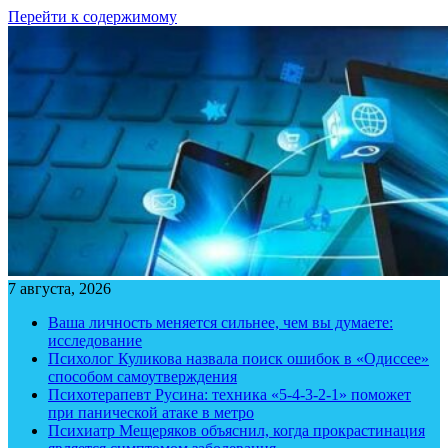
Перейти к содержимому
7 августа, 2026
Ваша личность меняется сильнее, чем вы думаете:
исследование
Психолог Куликова назвала поиск ошибок в «Одиссее»
способом самоутверждения
Психотерапевт Русина: техника «5-4-3-2-1» поможет
при панической атаке в метро
Психиатр Мещеряков объяснил, когда прокрастинация