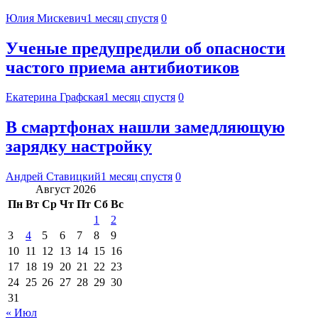
Юлия Мискевич
1 месяц спустя
0
Ученые предупредили об опасности
частого приема антибиотиков
Екатерина Графская
1 месяц спустя
0
В смартфонах нашли замедляющую
зарядку настройку
Андрей Ставицкий
1 месяц спустя
0
Август 2026
Пн
Вт
Ср
Чт
Пт
Сб
Вс
1
2
3
4
5
6
7
8
9
10
11
12
13
14
15
16
17
18
19
20
21
22
23
24
25
26
27
28
29
30
31
« Июл