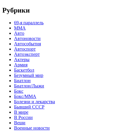
Рубрики
69-я параллель
MMA
Авто
Автоновости
Автособытия
Автоспорт
Автоэксперт
Актеры
Армия
Баскетбол
Безумный мир
Биатлон
Биатлон/Лыжи
Бокс
Бокс/MMA
Болезни и лекарства
Бывший СССР
В мире
В России
Вещи
Военные новости