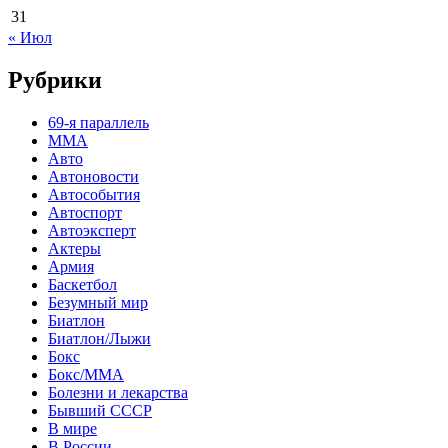
31
« Июл
Рубрики
69-я параллель
MMA
Авто
Автоновости
Автособытия
Автоспорт
Автоэксперт
Актеры
Армия
Баскетбол
Безумный мир
Биатлон
Биатлон/Лыжи
Бокс
Бокс/MMA
Болезни и лекарства
Бывший СССР
В мире
В России