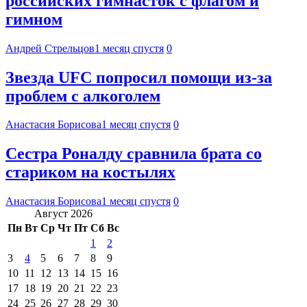
российских гимнасток с флагом и
гимном
Андрей Стрельцов
1 месяц спустя
0
Звезда UFC попросил помощи из-за
проблем с алкоголем
Анастасия Борисова
1 месяц спустя
0
Сестра Роналду сравнила брата со
стариком на костылях
Анастасия Борисова
1 месяц спустя
0
Август 2026
Пн
Вт
Ср
Чт
Пт
Сб
Вс
1
2
3
4
5
6
7
8
9
10
11
12
13
14
15
16
17
18
19
20
21
22
23
24
25
26
27
28
29
30