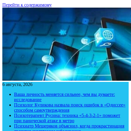
Перейти к содержимому
6 августа, 2026
Ваша личность меняется сильнее, чем вы думаете:
исследование
Психолог Куликова назвала поиск ошибок в «Одиссее»
способом самоутверждения
Психотерапевт Русина: техника «5-4-3-2-1» поможет
при панической атаке в метро
Психиатр Мещеряков объяснил, когда прокрастинация