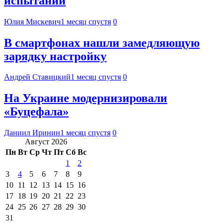
испытаний
Юлия Мискевич
1 месяц спустя
0
В смартфонах нашли замедляющую
зарядку настройку
Андрей Ставицкий
1 месяц спустя
0
На Украине модернизировали
«Буцефала»
Даниил Иринин
1 месяц спустя
0
Август 2026
Пн
Вт
Ср
Чт
Пт
Сб
Вс
1
2
3
4
5
6
7
8
9
10
11
12
13
14
15
16
17
18
19
20
21
22
23
24
25
26
27
28
29
30
31