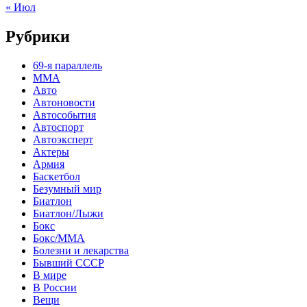
« Июл
Рубрики
69-я параллель
MMA
Авто
Автоновости
Автособытия
Автоспорт
Автоэксперт
Актеры
Армия
Баскетбол
Безумный мир
Биатлон
Биатлон/Лыжи
Бокс
Бокс/MMA
Болезни и лекарства
Бывший СССР
В мире
В России
Вещи