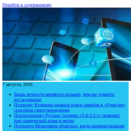
Перейти к содержимому
7 августа, 2026
Ваша личность меняется сильнее, чем вы думаете:
исследование
Психолог Куликова назвала поиск ошибок в «Одиссее»
способом самоутверждения
Психотерапевт Русина: техника «5-4-3-2-1» поможет
при панической атаке в метро
Психиатр Мещеряков объяснил, когда прокрастинация