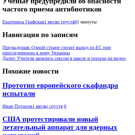
Ученые предупредили об опасности
частого приема антибиотиков
Екатерина Графская
1 месяц спустя
0
1 минуты
Навигация по записям
Предыдущая:
Одной стране грозит выход из ЕС при
присоединении к нему Украины
Далее:
Учителя занялись сексом в школе и попали на видео
Похожие новости
Прототип европейского скафандра
испытали
Иван Потапов
1 месяц спустя
0
США протестировали новый
летательный аппарат для ядерных